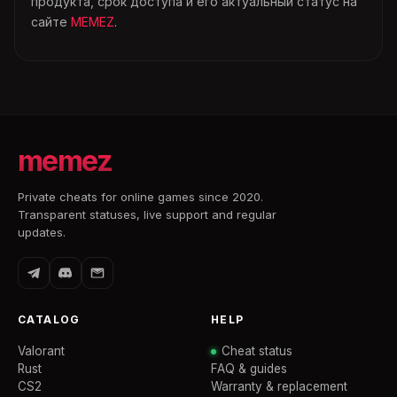
продукта, срок доступа и его актуальный статус на
сайте
MEMEZ
.
memez
Private cheats for online games since 2020.
Transparent statuses, live support and regular
updates.
CATALOG
HELP
Valorant
Cheat status
Rust
FAQ & guides
CS2
Warranty & replacement