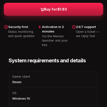
Buy for
$1.83
Security first
Activation in 2
24/7 support
minutes
Status monitoring
Open a ticket —
and quick updates
we reply fast
Via the Memez
launcher and your
key
System requirements and details
Game client
Steam
OS
Windows 10