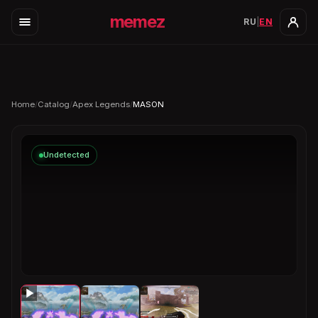
memez
RU
|
EN
Home
/
Catalog
/
Apex Legends
/
MASON
Undetected