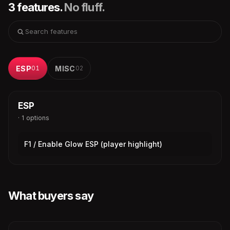
3 features.
No fluff.
ESP
01
MISC
02
ESP
· 1 options
F1 / Enable Glow ESP (player highlight)
What buyers say