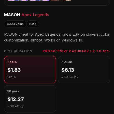
MASON
Apex Legends
Good value
Safe
MASON cheat for Apex Legends. Glow ESP on players, color
customization, aimbot. Works on Windows 10.
PICK DURATION
PROGRESSIVE CASHBACK UP TO 10%
1 день
7 дней
$1.83
$6.13
1 день
≈ $0.87/day
30 дней
$12.27
≈ $0.41/day