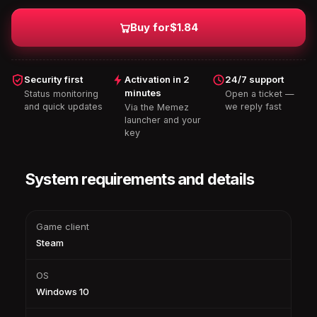
Buy for
$1.84
Security first
Activation in 2
24/7 support
minutes
Status monitoring
Open a ticket —
and quick updates
we reply fast
Via the Memez
launcher and your
key
System requirements and details
Game client
Steam
OS
Windows 10