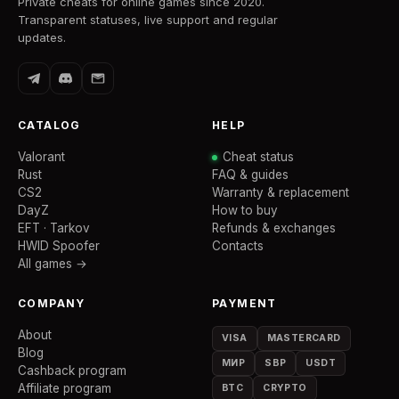
Private cheats for online games since 2020.
Transparent statuses, live support and regular
updates.
CATALOG
HELP
Valorant
Cheat status
Rust
FAQ & guides
CS2
Warranty & replacement
DayZ
How to buy
EFT · Tarkov
Refunds & exchanges
HWID Spoofer
Contacts
All games →
COMPANY
PAYMENT
About
VISA
MASTERCARD
Blog
МИР
SBP
USDT
Cashback program
Affiliate program
BTC
CRYPTO