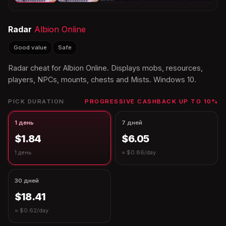
Radar
Albion Online
Good value
Safe
Radar cheat for Albion Online. Displays mobs, resources,
players, NPCs, mounts, chests and Mists. Windows 10.
PICK DURATION
PROGRESSIVE CASHBACK UP TO 10%
1 день
7 дней
$1.84
$6.05
1 день
≈ $0.86/day
30 дней
$18.41
≈ $0.62/day