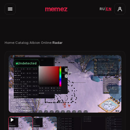
memez
RU
|
EN
Home
/
Catalog
/
Albion Online
/
Radar
Undetected