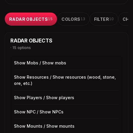
RADAR OBJECTS
15
COLORS
13
FILTER
10
CHES
RADAR OBJECTS
· 15 options
Show Mobs / Show mobs
Show Resources / Show resources (wood, stone,
ore, etc.)
Show Players / Show players
Show NPC / Show NPCs
Show Mounts / Show mounts